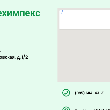
ехимпекс​
,
вская, д. 1/2
(095) 684-43-31